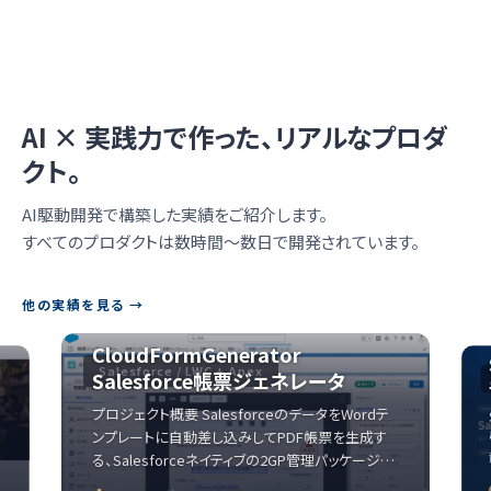
AI × 実践力で作った、リアルなプロダ
クト。
AI駆動開発で構築した実績をご紹介します。
すべてのプロダクトは数時間〜数日で開発されています。
他の実績を見る →
CloudFormGenerator
Salesforce / LWC + Apex
Salesforce帳票ジェネレータ
プロジェクト概要 SalesforceのデータをWordテ
て
ンプレートに自動差し込みしてPDF帳票を生成す
る、Salesforceネイティブの2GP管理パッケージ…