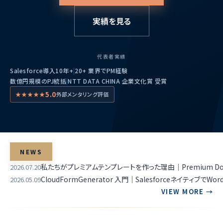
実績を見る
代表者実績
Salesforce導入10年+
|
20+ 業界でPM経験
数億円規模のPJ統括
|
NTT DATA CHINA 企業文化賞 受賞
5.0
★★★★★
外部メンタリング評価
NEWS
私たちがプレミアムテンプレートを作った理由｜Premium Docu
2026.07.20
CloudFormGenerator 入門｜Salesforceネイテ
2026.05.09
VIEW MORE →