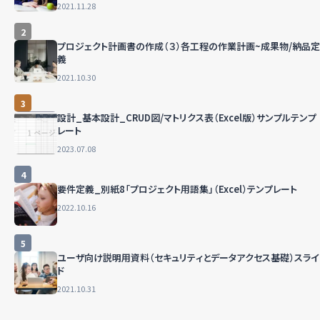
2021.11.28
2
プロジェクト計画書の作成（３）各工程の作業計画~成果物/納品定
義
2021.10.30
3
設計_基本設計_CRUD図/マトリクス表（Excel版）サンプルテンプ
レート
2023.07.08
4
要件定義_別紙8「プロジェクト用語集」（Excel）テンプレート
2022.10.16
5
ユーザ向け説明用資料（セキュリティとデータアクセス基礎）スライ
ド
2021.10.31