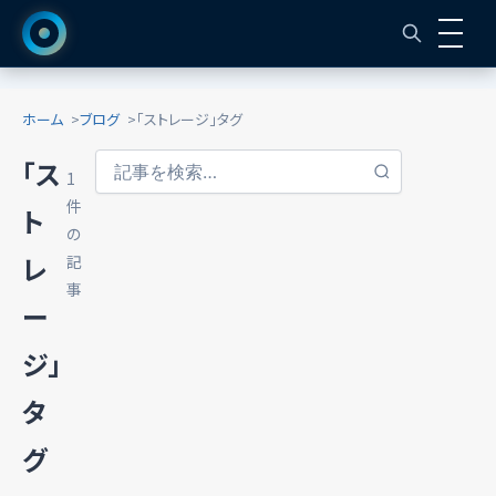
ホーム
ブログ
「ストレージ」タグ
「ス
1
件
ト
の
レ
記
事
ー
ジ」
タ
グ