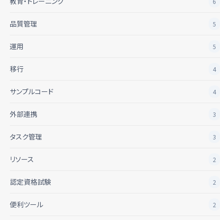
教育・トレーニング
6
品質管理
5
運用
5
移行
4
サンプルコード
4
外部連携
3
タスク管理
3
リソース
2
認定資格試験
2
便利ツール
2