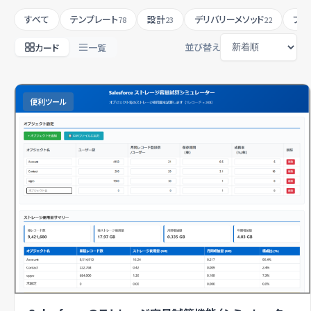
すべて
テンプレート
設計
デリバリーメソッド
プロ
78
23
22
並び替え
カード
一覧
便利ツール