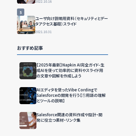
2022.10.16
5
ユーザ向け説明用資料（セキュリティとデー
タアクセス基礎）スライド
2021.10.31
おすすめ記事
【2025年最新】Napkin AI完全ガイド-生
成AIを使って効率的に資料やスライド用
の文章や図解を作成しよう
AIエディタを使ったVibe Cordingで
Salesforceの開発を行う【①用語の理解
とツールの説明】
Salesforce関連の資料作成や設計・開
発に役立つ素材・リンク集