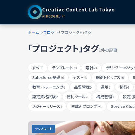
Creative Content Lab Tokyo
AI開発実践ラボ
ホーム
ブログ
「プロジェクト」タグ
「プロジェクト」タグ
1件の記事
すべて
テンプレート
設計
デリバリーメソッ
78
23
Salesforce基礎
テスト
個別トピックス
16
13
10
教育・トレーニング
品質管理
運用
移行
6
5
5
4
認定資格試験
便利ツール
構成管理
設定（
2
2
2
メジャーリリース
生成AIプロンプト
Service Clo
1
1
テンプレート