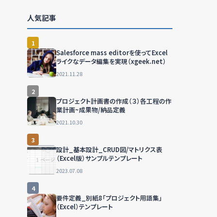
人気記事
1
Salesforce mass editorを使ってExcel
ライクなデータ編集を実現（xgeek.net）
2021.11.28
2
プロジェクト計画書の作成（３）各工程の作
業計画~成果物/納品定義
2021.10.30
3
設計_基本設計_CRUD図/マトリクス表
（Excel版）サンプルテンプレート
2023.07.08
4
要件定義_別紙8「プロジェクト用語集」
（Excel）テンプレート