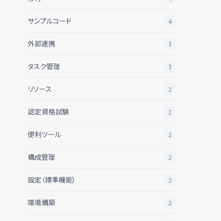
サンプルコード
4
外部連携
3
タスク管理
3
リソース
2
認定資格試験
2
便利ツール
2
構成管理
2
設定（標準機能）
2
環境構築
2