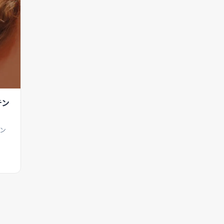
テン
コン