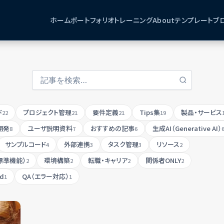
ホーム
ポートフォリオ
トレーニング
About
テンプレート
ブ
ド
プロジェクト管理
要件定義
Tips集
製品・サービス
22
21
21
19
開発
ユーザ説明資料
おすすめの記事
生成AI（Generative AI）
8
7
6
サンプルコード
外部連携
タスク管理
リソース
4
3
3
2
標準機能）
環境構築
転職・キャリア
関係者ONLY
2
2
2
2
ud
QA（エラー対応）
1
1