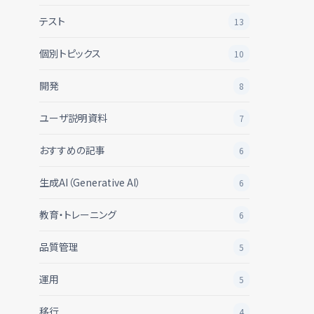
テスト
13
個別トピックス
10
開発
8
ユーザ説明資料
7
おすすめの記事
6
生成AI（Generative AI）
6
教育・トレーニング
6
品質管理
5
運用
5
移行
4