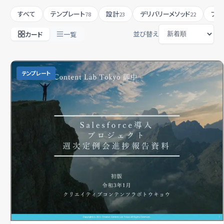
すべて
テンプレート
設計
デリバリーメソッド
プロ
78
23
22
並び替え
カード
一覧
テンプレート