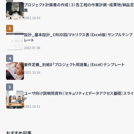
プロジェクト計画書の作成（３）各工程の作業計画~成果物/納品定
義
2021.10.30
3
設計_基本設計_CRUD図/マトリクス表（Excel版）サンプルテンプ
レート
2023.07.08
4
要件定義_別紙8「プロジェクト用語集」（Excel）テンプレート
2022.10.16
5
ユーザ向け説明用資料（セキュリティとデータアクセス基礎）スライ
ド
2021.10.31
おすすめ記事