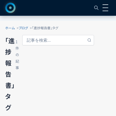
ホーム
ブログ
「進捗報告書」タグ
「進
1
件
捗
の
報
記
事
告
書」
タ
グ