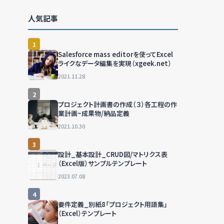
人気記事
1
Salesforce mass editorを使ってExcel
ライクなデータ編集を実現（xgeek.net）
2021.11.28
2
プロジェクト計画書の作成（３）各工程の作
業計画~成果物/納品定義
2021.10.30
3
設計_基本設計_CRUD図/マトリクス表
（Excel版）サンプルテンプレート
2023.07.08
4
要件定義_別紙8「プロジェクト用語集」
（Excel）テンプレート