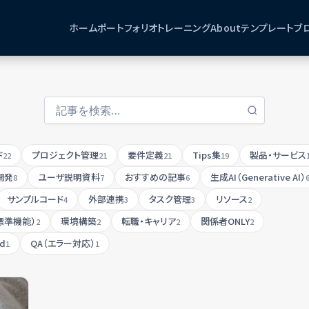
ホーム
ポートフォリオ
トレーニング
About
テンプレート
ブ
ド
プロジェクト管理
要件定義
Tips集
製品・サービス
22
21
21
19
開発
ユーザ説明資料
おすすめの記事
生成AI（Generative AI）
8
7
6
サンプルコード
外部連携
タスク管理
リソース
4
3
3
2
標準機能）
環境構築
転職・キャリア
関係者ONLY
2
2
2
2
ud
QA（エラー対応）
1
1