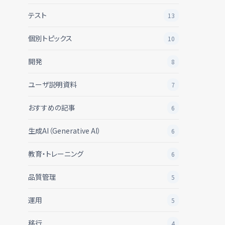
テスト
13
個別トピックス
10
開発
8
ユーザ説明資料
7
おすすめの記事
6
生成AI（Generative AI）
6
教育・トレーニング
6
品質管理
5
運用
5
移行
4