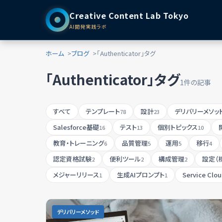
Creative Content Lab Tokyo
AI開発実践ラボ
ホーム
ブログ
「Authenticator」タグ
「Authenticator」タグ
1件の記事
すべて
テンプレート
設計
デリバリーメソッ
78
23
Salesforce基礎
テスト
個別トピックス
16
13
10
教育・トレーニング
品質管理
運用
移行
6
5
5
4
認定資格試験
便利ツール
構成管理
設定（
2
2
2
メジャーリリース
生成AIプロンプト
Service Clo
1
1
デリバリーメソッド