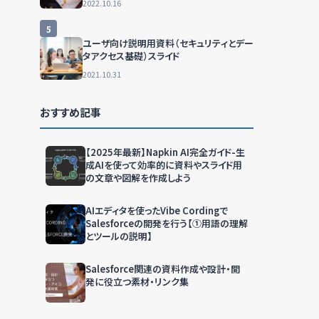
2022.10.16
5
ユーザ向け説明用資料（セキュリティとデー
タアクセス基礎）スライド
2021.10.31
おすすめ記事
【2025年最新】Napkin AI完全ガイド-生
成AIを使って効率的に資料やスライド用
の文章や図解を作成しよう
AIエディタを使ったVibe Cordingで
Salesforceの開発を行う【①用語の理解
とツールの説明】
Salesforce関連の資料作成や設計・開
発に役立つ素材・リンク集