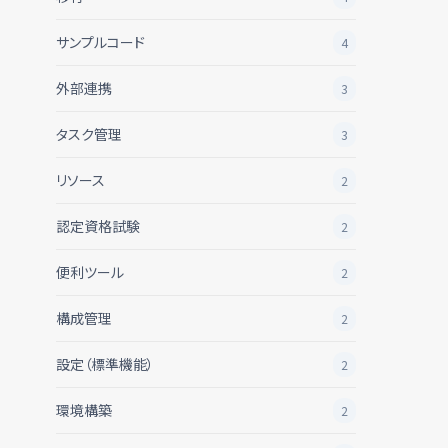
サンプルコード
4
外部連携
3
タスク管理
3
リソース
2
認定資格試験
2
便利ツール
2
構成管理
2
設定（標準機能）
2
環境構築
2