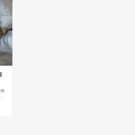
証
が来
前