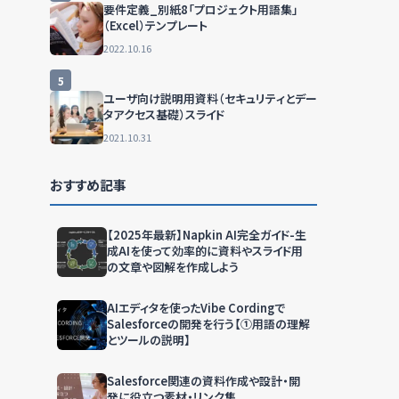
要件定義_別紙8「プロジェクト用語集」
（Excel）テンプレート
2022.10.16
5
ユーザ向け説明用資料（セキュリティとデー
タアクセス基礎）スライド
2021.10.31
おすすめ記事
【2025年最新】Napkin AI完全ガイド-生
成AIを使って効率的に資料やスライド用
の文章や図解を作成しよう
AIエディタを使ったVibe Cordingで
Salesforceの開発を行う【①用語の理解
とツールの説明】
Salesforce関連の資料作成や設計・開
発に役立つ素材・リンク集