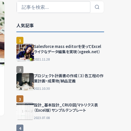
人気記事
1
Salesforce mass editorを使ってExcel
ライクなデータ編集を実現（xgeek.net）
2021.11.28
2
プロジェクト計画書の作成（３）各工程の作
業計画~成果物/納品定義
2021.10.30
3
設計_基本設計_CRUD図/マトリクス表
（Excel版）サンプルテンプレート
2023.07.08
4