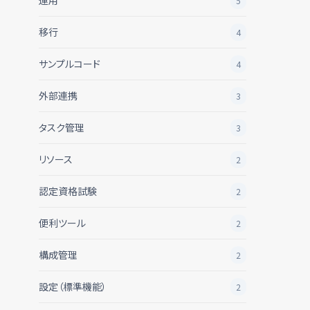
運用
5
移行
4
サンプルコード
4
外部連携
3
タスク管理
3
リソース
2
認定資格試験
2
便利ツール
2
構成管理
2
設定（標準機能）
2