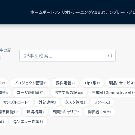
ホーム
ポートフォリオ
トレーニング
About
テンプレート
ブ
2件の記
事
ド
プロジェクト管理
要件定義
Tips集
製品・サービス
22
21
21
19
開発
ユーザ説明資料
おすすめの記事
生成AI（Generative AI）
8
7
6
サンプルコード
外部連携
タスク管理
リソース
4
3
3
2
標準機能）
環境構築
転職・キャリア
関係者ONLY
2
2
2
2
ud
QA（エラー対応）
1
1