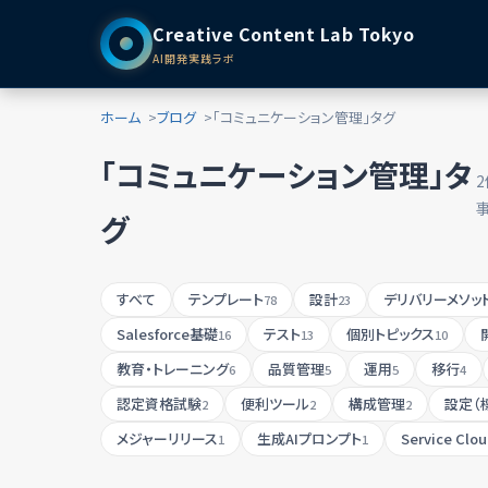
Creative Content Lab Tokyo
AI開発実践ラボ
ホーム
ブログ
「コミュニケーション管理」タグ
「コミュニケーション管理」タ
グ
すべて
テンプレート
設計
デリバリーメソッ
78
23
Salesforce基礎
テスト
個別トピックス
16
13
10
教育・トレーニング
品質管理
運用
移行
6
5
5
4
認定資格試験
便利ツール
構成管理
設定（
2
2
2
メジャーリリース
生成AIプロンプト
Service Clo
1
1