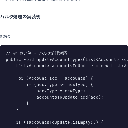
バルク処理の実装例
apex
// ✅ 良い例 - バルク処理対応
public
void
updateAccountTypes
(
List
<
Account
>
 ac
List
<
Account
>
 accountsToUpdate 
=
new
List
<
A
for
(
Account
 acc 
:
 accounts
)
{
if
(
acc
.
Type 
!=
 newType
)
{
            acc
.
Type 
=
 newType
;
            accountsToUpdate
.
add
(
acc
)
;
}
}
if
(
!
accountsToUpdate
.
isEmpty
(
)
)
{