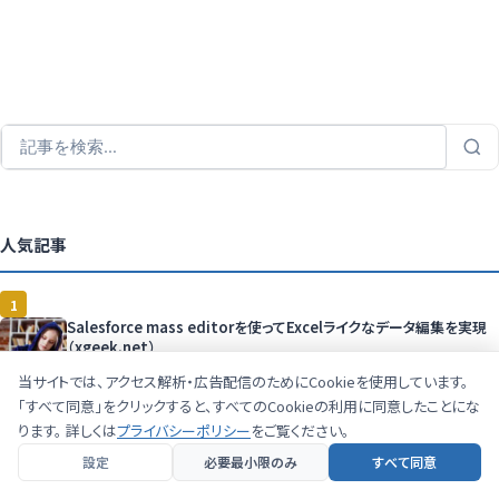
人気記事
1
Salesforce mass editorを使ってExcelライクなデータ編集を実現
（xgeek.net）
2021.11.28
当サイトでは、アクセス解析・広告配信のためにCookieを使用しています。
「すべて同意」をクリックすると、すべてのCookieの利用に同意したことにな
2
ります。 詳しくは
プライバシーポリシー
をご覧ください。
プロジェクト計画書の作成（３）各工程の作業計画~成果物/納品定義
2021.10.30
設定
必要最小限のみ
すべて同意