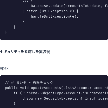
try
{
            Database
.
update
(
accountsToUpdate
,
f
}
catch
(
DmlException
 e
)
{
handleDmlException
(
e
)
;
}
}
}
セキュリティを考慮した実装例
apex
// ✅ 良い例 - 権限チェック
public
void
updateAccounts
(
List
<
Account
>
 accoun
if
(
!
Schema
.
SObjectType
.
Account
.
isUpdateabl
throw
new
SecurityException
(
'Insufficie
}