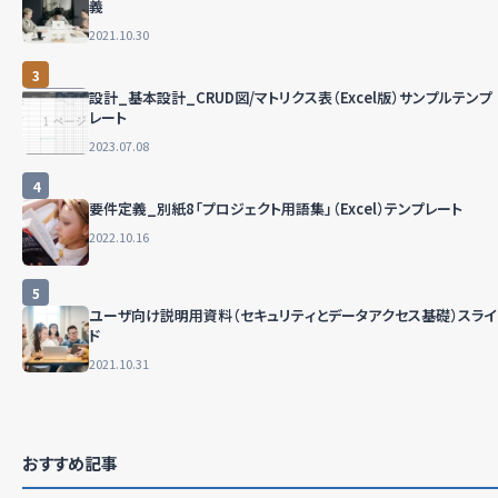
義
2021.10.30
3
設計_基本設計_CRUD図/マトリクス表（Excel版）サンプルテンプ
レート
2023.07.08
4
要件定義_別紙8「プロジェクト用語集」（Excel）テンプレート
2022.10.16
5
ユーザ向け説明用資料（セキュリティとデータアクセス基礎）スライ
ド
2021.10.31
おすすめ記事