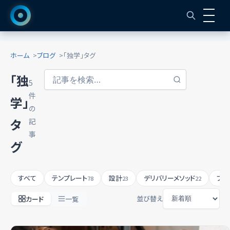
ホーム
ブログ
「独学」タグ
「独
5
件
学」
の
タ
記
事
グ
すべて
テンプレート
設計
デリバリーメソッド
プロ
78
23
22
並び替え
カード
一覧