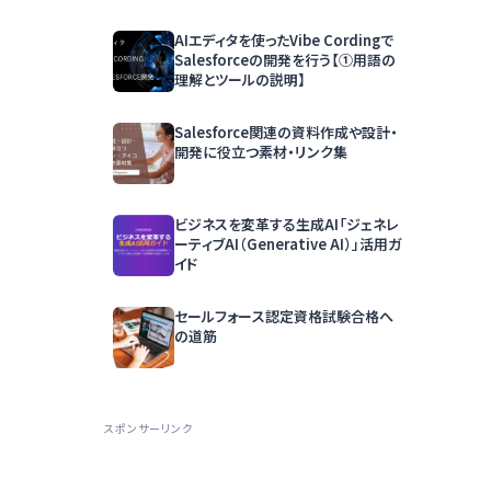
AIエディタを使ったVibe Cordingで
Salesforceの開発を行う【①用語の
理解とツールの説明】
Salesforce関連の資料作成や設計・
開発に役立つ素材・リンク集
ビジネスを変革する生成AI「ジェネレ
ーティブAI（Generative AI）」活用ガ
イド
セールフォース認定資格試験合格へ
の道筋
スポンサーリンク