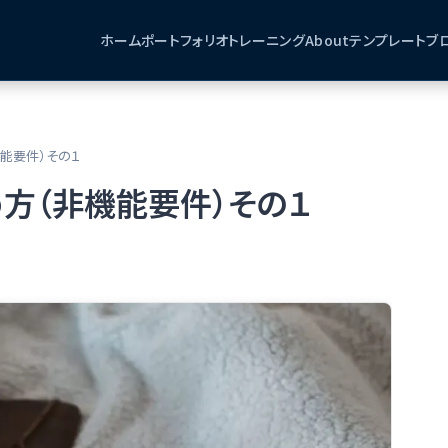
ホーム
ポートフォリオ
トレーニング
About
テンプレート
ブ
機能要件）その１
進め方（非機能要件）その１