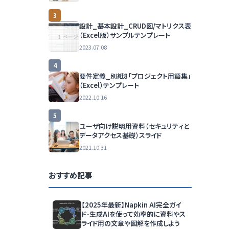
3
設計_基本設計_CRUD図/マトリクス表
（Excel版）サンプルテンプレート
2023.07.08
4
要件定義_別紙8「プロジェクト用語集」
（Excel）テンプレート
2022.10.16
5
ユーザ向け説明用資料（セキュリティと
データアクセス基礎）スライド
2021.10.31
おすすめ記事
【2025年最新】Napkin AI完全ガイ
ド-生成AIを使って効率的に資料やス
ライド用の文章や図解を作成しよう