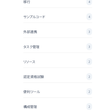
移行
4
サンプルコード
4
外部連携
3
タスク管理
3
リソース
2
認定資格試験
2
便利ツール
2
構成管理
2