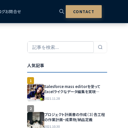
ログ
お問合せ
CONTACT
人気記事
1
Salesforce mass editorを使って
Excelライクなデータ編集を実現
（xgeek.net）
2021.11.28
2
プロジェクト計画書の作成（３）各工程
の作業計画~成果物/納品定義
2021.10.30