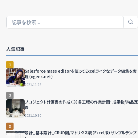
人気記事
1
Salesforce mass editorを使ってExcelライクなデータ編集を実
現（xgeek.net）
2021.11.28
2
プロジェクト計画書の作成（３）各工程の作業計画~成果物/納品定
義
2021.10.30
3
設計_基本設計_CRUD図/マトリクス表（Excel版）サンプルテンプ