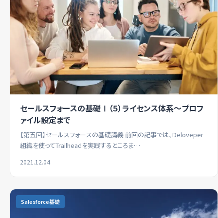
セールスフォースの基礎Ⅰ（５）ライセンス体系～プロフ
ァイル設定まで
【第五回】セールスフォースの基礎講義 前回の記事では、Deloveper
組織を使ってTrailheadを実践するところま…
2021.12.04
Salesforce基礎