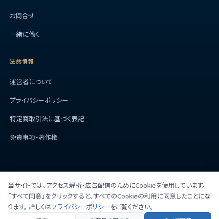
お問合せ
一緒に働く
法的情報
運営者について
プライバシーポリシー
特定商取引法に基づく表記
免責事項・著作権
当サイトでは、アクセス解析・広告配信のためにCookieを使用しています。
ホーム
About
サイトマップ
「すべて同意」をクリックすると、すべてのCookieの利用に同意したことにな
当サイトでは、アフィリエイト広告を利用しています。
ります。 詳しくは
プライバシーポリシー
をご覧ください。
© 2026 AI開発実践ラボ (creativecontentlabtokyo.com). All Rights