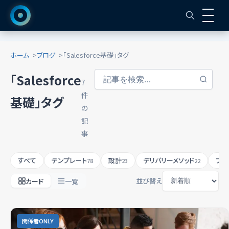
ホーム
ブログ
「Salesforce基礎」タグ
「Salesforce
7
件
基礎」タグ
の
記
事
すべて
テンプレート
設計
デリバリーメソッド
プロ
78
23
22
並び替え
カード
一覧
関係者ONLY