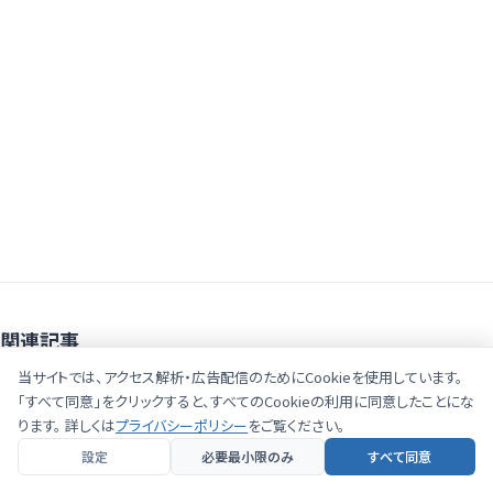
関連記事
当サイトでは、アクセス解析・広告配信のためにCookieを使用しています。
「すべて同意」をクリックすると、すべてのCookieの利用に同意したことにな
私たちがプレミアムテンプレートを作った理由｜Premium
ります。 詳しくは
プライバシーポリシー
をご覧ください。
Document Templates の設計思想
2026.07.20
設定
必要最小限のみ
すべて同意